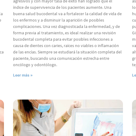
agresivos y con mayor tasa de éxito han logrado que el
as
índice de supervivencia de los pacientes aumente. Una
lo
la
buena salud bucodental va a fortalecer la calidad de vida de
hu
e
los enfermos y a disminuir la aparición de posibles
cu
complicaciones. Una vez diagnosticada la enfermedad, y de
pu
forma previa al tratamiento, es ideal realizar una revisión
Gi
bucodental completa para evitar posibles infecciones a
mu
causa de dientes con caries, raíces no viables o inflamación
va
ca
de las encías. Siempre se estudiará la situación completa del
al
paciente, buscando una comunicación estrecha entre
gr
oncólogo y odontólogo.
te
Leer más »
Le