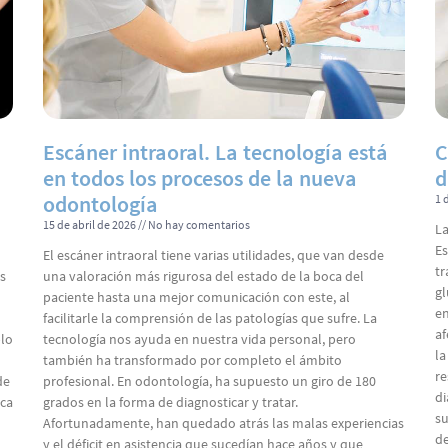
Escáner intraoral. La tecnología está
C
en todos los procesos de la nueva
d
odontología
1 
15 de abril de 2026
No hay comentarios
La
Es
El escáner intraoral tiene varias utilidades, que van desde
tr
s
una valoración más rigurosa del estado de la boca del
gl
paciente hasta una mejor comunicación con este, al
en
facilitarle la comprensión de las patologías que sufre. La
af
plo
tecnología nos ayuda en nuestra vida personal, pero
la
también ha transformado por completo el ámbito
re
de
profesional. En odontología, ha supuesto un giro de 180
di
aca
grados en la forma de diagnosticar y tratar.
su
Afortunadamente, han quedado atrás las malas experiencias
de
y el déficit en asistencia que sucedían hace años y que