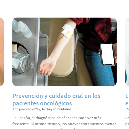
Prevención y cuidado oral en los
L
pacientes oncológicos
e
1 de junio de 2026
No hay comentarios
15
En España, el diagnóstico de cáncer es cada vez más
La
l
frecuente. Al mismo tiempo, los nuevos tratamientos menos
pa