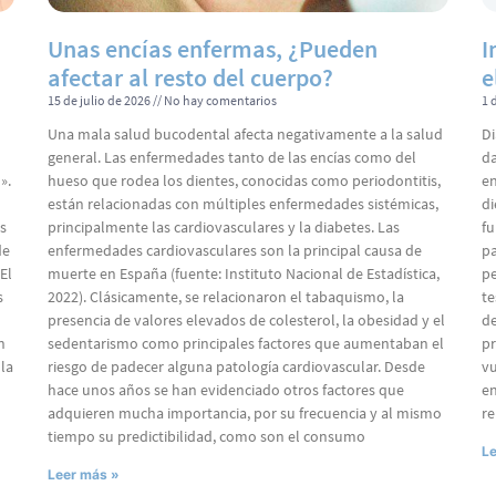
Unas encías enfermas, ¿Pueden
I
afectar al resto del cuerpo?
e
15 de julio de 2026
No hay comentarios
1 
Una mala salud bucodental afecta negativamente a la salud
Di
general. Las enfermedades tanto de las encías como del
da
».
hueso que rodea los dientes, conocidas como periodontitis,
en
están relacionadas con múltiples enfermedades sistémicas,
di
s
principalmente las cardiovasculares y la diabetes. Las
fu
de
enfermedades cardiovasculares son la principal causa de
pa
El
muerte en España (fuente: Instituto Nacional de Estadística,
pe
s
2022). Clásicamente, se relacionaron el tabaquismo, la
te
presencia de valores elevados de colesterol, la obesidad y el
de
n
sedentarismo como principales factores que aumentaban el
pr
la
riesgo de padecer alguna patología cardiovascular. Desde
vu
hace unos años se han evidenciado otros factores que
en
adquieren mucha importancia, por su frecuencia y al mismo
re
tiempo su predictibilidad, como son el consumo
Le
Leer más »