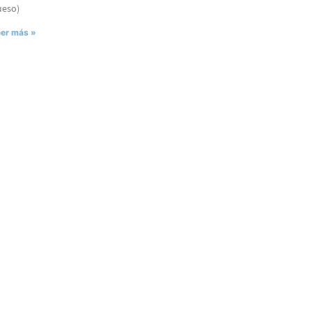
ueso)
er más »