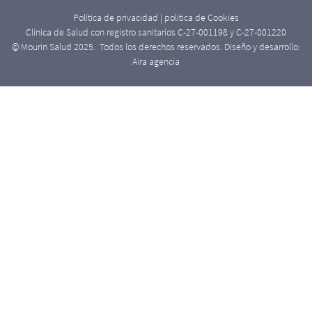
Política de privacidad
|
política de Cookies
Clínica de Salud con registro sanitarios C-27-001198 y C-27-001220
© Mourin Salud 2025. Todos los derechos reservados. Diseño y desarrollo:
Aira agencia