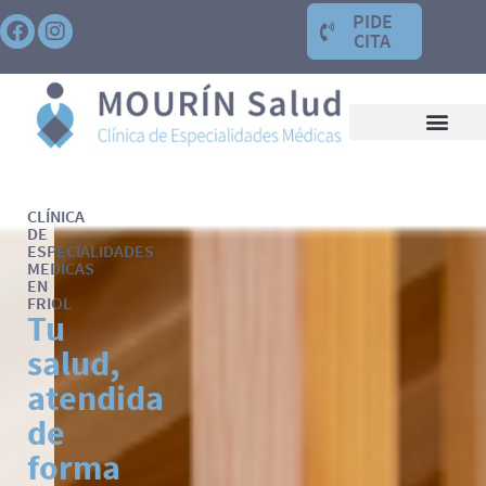
PIDE
CITA
CLÍNICA
DE
ESPECIALIDADES
MEDICAS
EN
FRIOL
Tu
salud,
atendida
de
forma