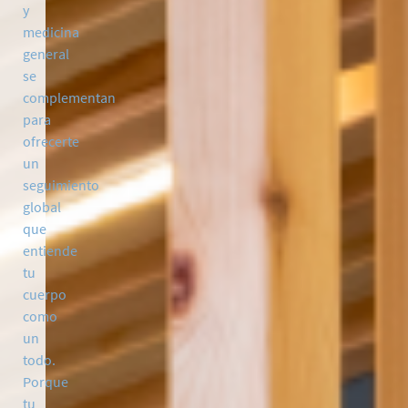
y
medicina
general
se
complementan
para
ofrecerte
un
seguimiento
global
que
entiende
tu
cuerpo
como
un
todo.
Porque
tu