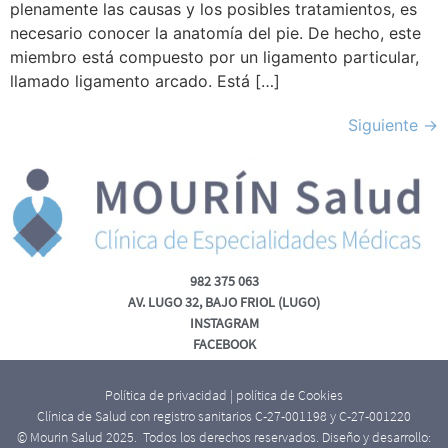
plenamente las causas y los posibles tratamientos, es
necesario conocer la anatomía del pie. De hecho, este
miembro está compuesto por un ligamento particular,
llamado ligamento arcado. Está […]
Siguiente
→
982 375 063
AV. LUGO 32, BAJO FRIOL (LUGO)
INSTAGRAM
FACEBOOK
Política de privacidad
|
política de Cookies
Clínica de Salud con registro sanitarios C-27-001198 y C-27-001220
© Mourin Salud 2025. Todos los derechos reservados. Diseño y desarrollo: