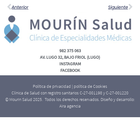
Anterior
Siguiente
982 375 063
AV. LUGO 32, BAJO FRIOL (LUGO)
INSTAGRAM
FACEBOOK
Política de privacidad
|
política de Cookies
Clínica de Salud con registro sanitarios C-27-001198 y C-27-001220
© Mourin Salud 2025. Todos los derechos reservados. Diseño y desarrollo:
Aira agencia