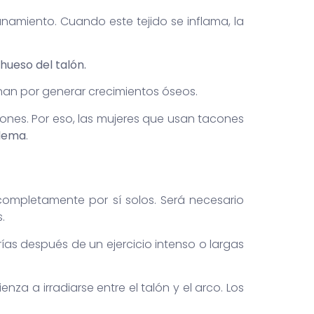
lanamiento. Cuando este tejido se inflama, la
hueso del talón.
inan por generar crecimientos óseos.
alones. Por eso, las mujeres que usan tacones
blema
.
completamente por sí solos. Será necesario
.
as después de un ejercicio intenso o largas
nza a irradiarse entre el talón y el arco. Los