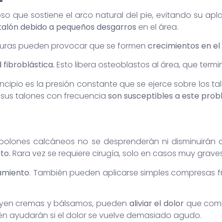
oso que sostiene el arco natural del pie, evitando su ap
 talón debido a pequeños desgarros
en el área.
rturas pueden provocar que se formen
crecimientos en el 
 fibroblástica.
Esto libera osteoblastos al área, que term
incipio es la presión constante que se ejerce sobre los t
e sus talones con frecuencia
son susceptibles a este pro
polones calcáneos no se desprenderán ni disminuirán 
eto.
Rara vez se requiere cirugía, solo en casos muy graves
amiento
. También pueden aplicarse simples compresas frí
cluyen cremas y bálsamos, pueden
aliviar el dolor
que comie
én ayudarán si el dolor se vuelve demasiado agudo.