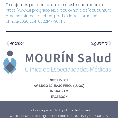
Te dejamos por aquí el enlace a este publireportaje:
https://www.elprogreso.es/articulo/noticias/acupuntura-
medica-ofrece-muchas-posibilidades-practica-
clinica/202012241103221477307.html
Anterior
Siguiente
982 375 063
AV. LUGO 32, BAJO FRIOL (LUGO)
INSTAGRAM
FACEBOOK
Política de privacidad
|
política de Cookies
Clínica de Salud con registro sanitarios C-27-001198 y C-27-001220