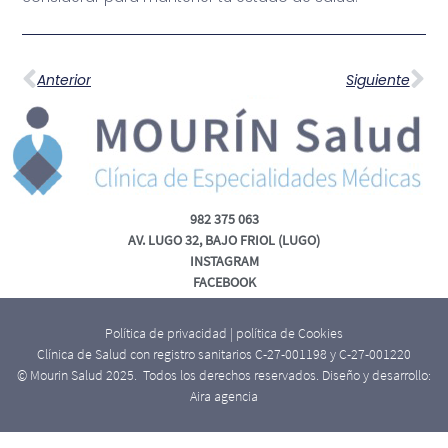
Anterior
Siguiente
982 375 063
AV. LUGO 32, BAJO FRIOL (LUGO)
INSTAGRAM
FACEBOOK
Política de privacidad
|
política de Cookies
Clínica de Salud con registro sanitarios C-27-001198 y C-27-001220
© Mourin Salud 2025. Todos los derechos reservados. Diseño y desarrollo:
Aira agencia