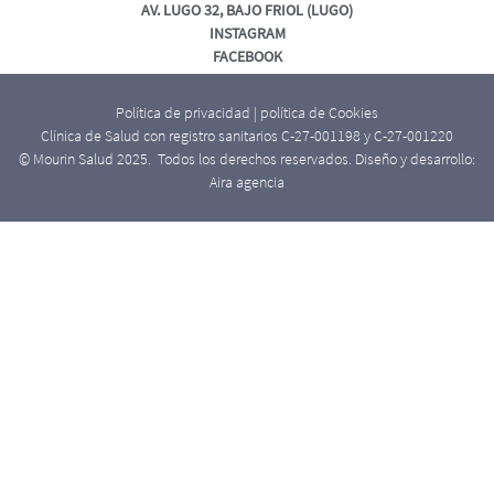
AV. LUGO 32, BAJO FRIOL (LUGO)
INSTAGRAM
FACEBOOK
Política de privacidad
|
política de Cookies
Clínica de Salud con registro sanitarios C-27-001198 y C-27-001220
© Mourin Salud 2025. Todos los derechos reservados. Diseño y desarrollo:
Aira agencia