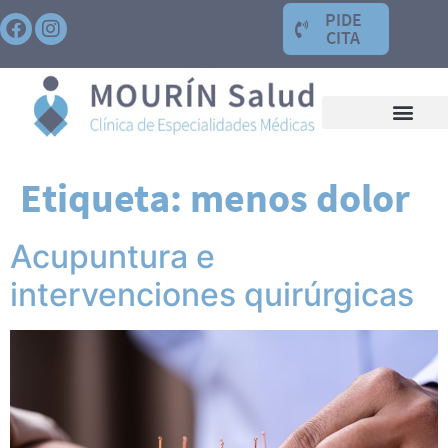
PIDE
CITA
Etiqueta:
menos dolor
Acupuntura e
intervenciones quirúrgicas