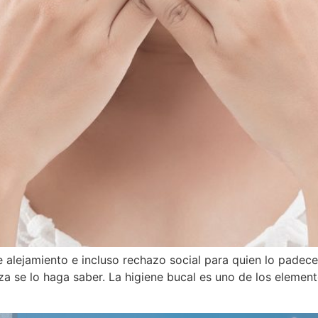
e alejamiento e incluso rechazo social para quien lo padec
a se lo haga saber. La higiene bucal es uno de los elemen