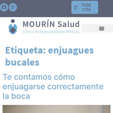
PIDE
CITA
Etiqueta:
enjuagues
bucales
Te contamos cómo
enjuagarse correctamente
la boca