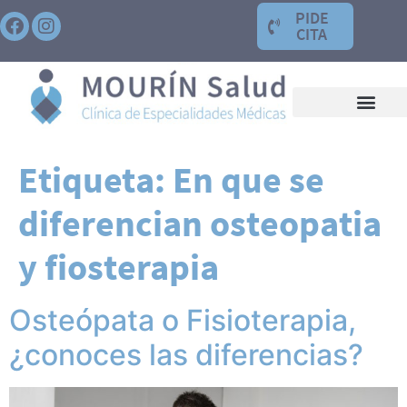
PIDE
CITA
Etiqueta:
En que se
diferencian osteopatia
y fiosterapia
Osteópata o Fisioterapia,
¿conoces las diferencias?