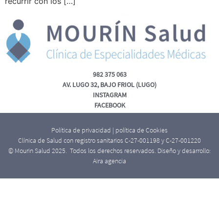
recurrir con los […]
982 375 063
AV. LUGO 32, BAJO FRIOL (LUGO)
INSTAGRAM
FACEBOOK
Política de privacidad
|
política de Cookies
Clínica de Salud con registro sanitarios C-27-001198 y C-27-001220
© Mourin Salud 2025. Todos los derechos reservados. Diseño y desarrollo:
Aira agencia