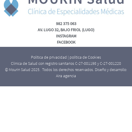
982 375 063
AV. LUGO 32, BAJO FRIOL (LUGO)
INSTAGRAM
FACEBOOK
Política de privacidad
|
política de Cookies
Clínica de Salud con registro sanitarios C-27-001198 y C-27-001220
© Mourin Salud 2025. Todos los derechos reservados. Diseño y desarrollo:
Aira agencia