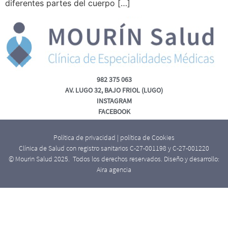
diferentes partes del cuerpo […]
982 375 063
AV. LUGO 32, BAJO FRIOL (LUGO)
INSTAGRAM
FACEBOOK
Política de privacidad
|
política de Cookies
Clínica de Salud con registro sanitarios C-27-001198 y C-27-001220
© Mourin Salud 2025. Todos los derechos reservados. Diseño y desarrollo:
Aira agencia