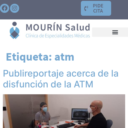
PIDE
CITA
Etiqueta:
atm
Publireportaje acerca de la
disfunción de la ATM