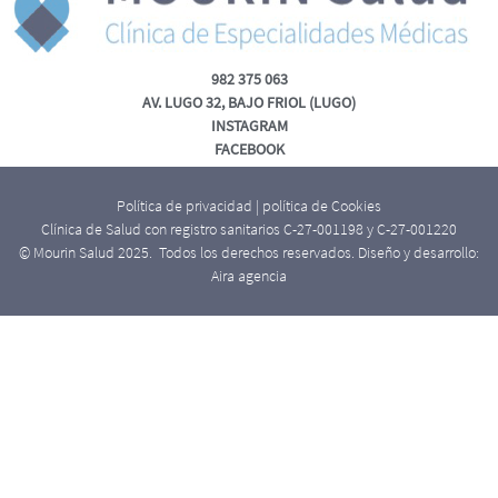
982 375 063
AV. LUGO 32, BAJO FRIOL (LUGO)
INSTAGRAM
FACEBOOK
Política de privacidad
|
política de Cookies
Clínica de Salud con registro sanitarios C-27-001198 y C-27-001220
© Mourin Salud 2025. Todos los derechos reservados. Diseño y desarrollo:
Aira agencia