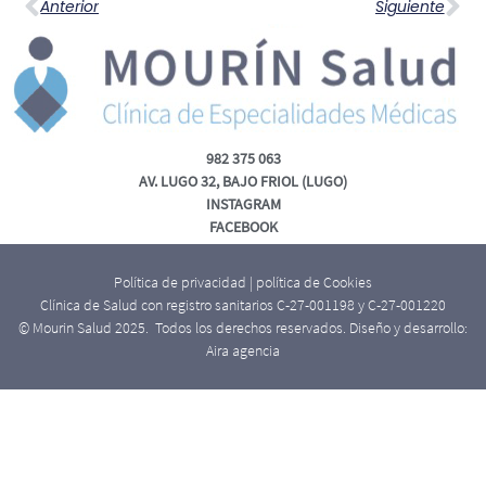
Anterior
Siguiente
982 375 063
AV. LUGO 32, BAJO FRIOL (LUGO)
INSTAGRAM
FACEBOOK
Política de privacidad
|
política de Cookies
Clínica de Salud con registro sanitarios C-27-001198 y C-27-001220
© Mourin Salud 2025. Todos los derechos reservados. Diseño y desarrollo:
Aira agencia