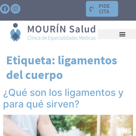
PIDE
CITA
Etiqueta:
ligamentos
del cuerpo
¿Qué son los ligamentos y
para qué sirven?